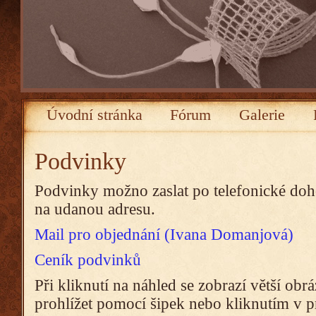
Úvodní stránka
Fórum
Galerie
Podvinky
Podvinky možno zaslat po telefonické doh
na udanou adresu.
Mail pro objednání (Ivana Domanjová)
Ceník podvinků
Při kliknutí na náhled se zobrazí větší obr
prohlížet pomocí šipek nebo kliknutím v pr