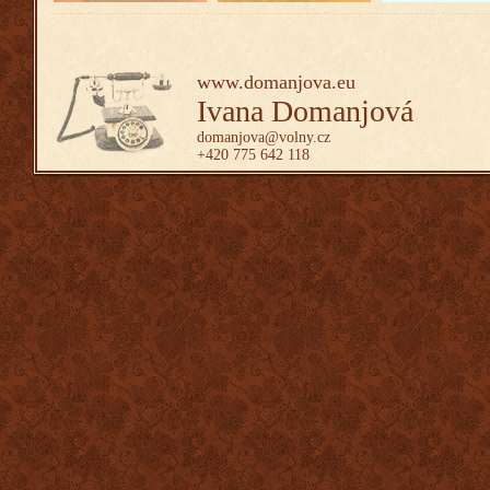
www.domanjova.eu
Ivana Domanjová
domanjova@volny.cz
+420 775 642 118