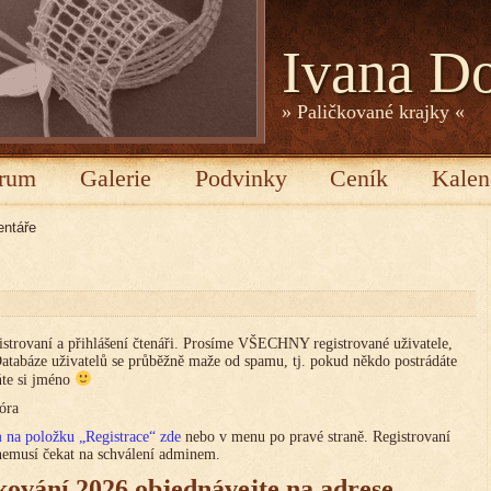
Ivana D
» Paličkované krajky «
rum
Galerie
Podvinky
Ceník
Kalen
ntáře
trovaní a přihlášení čtenáři. Prosíme VŠECHNY registrované uživatele,
 Databáze uživatelů se průběžně maže od spamu, tj. pokud někdo postrádáte
lňte si jméno
óra
m na položku „Registrace“ zde
nebo v menu po pravé straně. Registrovaní
 nemusí čekat na schválení adminem.
čkování 2026 objednávejte na adrese