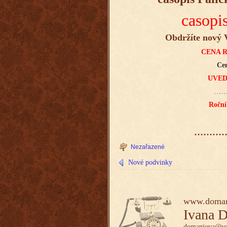
casopi
Obdržíte nový V
CENA R
Cen
UVED
…
Roční
………
Nezařazené
Nové podvinky
www.doman
Ivana 
domanjova@vo