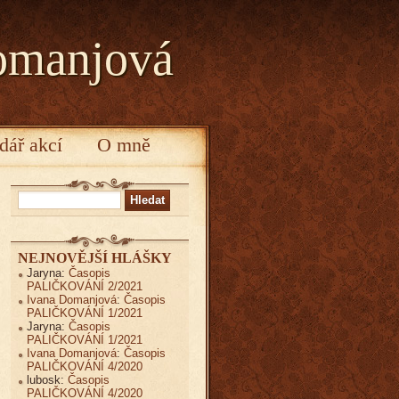
omanjová
dář akcí
O mně
Vyhledávání
NEJNOVĚJŠÍ HLÁŠKY
Jaryna
:
Časopis
PALIČKOVÁNÍ 2/2021
Ivana Domanjová
:
Časopis
PALIČKOVÁNÍ 1/2021
Jaryna
:
Časopis
PALIČKOVÁNÍ 1/2021
Ivana Domanjová
:
Časopis
PALIČKOVÁNÍ 4/2020
lubosk
:
Časopis
PALIČKOVÁNÍ 4/2020