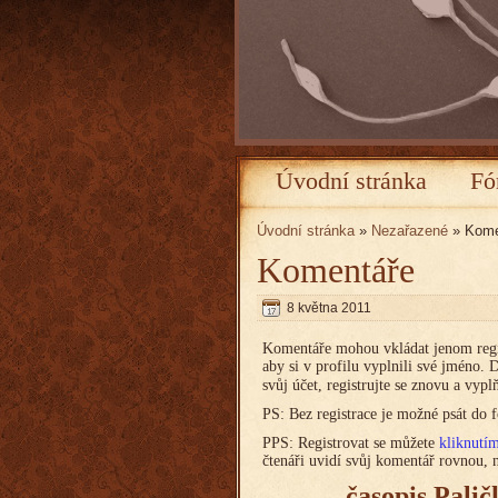
Úvodní stránka
Fó
Úvodní stránka
»
Nezařazené
» Kome
Komentáře
8 května 2011
Komentáře mohou vkládat jenom regis
aby si v profilu vyplnili své jméno.
svůj účet, registrujte se znovu a vyp
PS: Bez registrace je možné psát do f
PPS: Registrovat se můžete
kliknutí
čtenáři uvidí svůj komentář rovnou,
časopis Pali