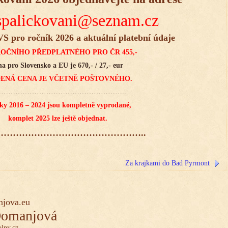
spalickovani@seznam.cz
S pro ročník 2026 a aktuální platební údaje
OČNÍHO PŘEDPLATNÉHO PRO ČR 455,-
a pro Slovensko a EU je 670,- / 27,- eur
ENÁ CENA JE VČETNĚ POŠTOVNÉHO.
………………………………………………..
ky 2016 – 2024 jsou kompletně vyprodané,
komplet 2025 lze ještě objednat.
…………………………………………..
Za krajkami do Bad Pyrmont
jova.eu
Domanjová
lny.cz