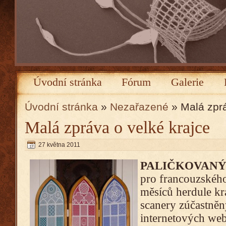
Úvodní stránka
Fórum
Galerie
Úvodní stránka
»
Nezařazené
» Malá zprá
Malá zpráva o velké krajce
27 května 2011
PALIČKOVANÝ
pro francouzského
měsíců herdule kr
scanery zúčastněn
internetových web