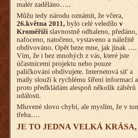
malér zaděláno…..
Můžu tedy národu oznámit, že včera,
26.května 2011,
bylo celé veledílo
v
Kroměříži
slavnostně odhaleno, předáno,
nafoceno, natočeno, vystaveno a náležitě
obdivováno. Opět beze mne, jak jinak ….
Vím, že i bez mnohých z vás, které jste
účastnicemi projektu nebo pouze
paličkování obdivujete. Internetová síť a
maily slouží k rychlému šíření informací a
proto předkládám alespoň několik záběrů 
události.
Mluvené slovo chybí, ale myslím, že v to
třeba….
JE TO JEDNA VELKÁ KRÁSA,