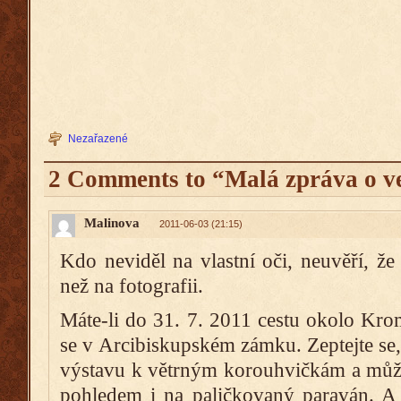
Nezařazené
2 Comments to “Malá zpráva o ve
Malinova
2011-06-03 (21:15)
Kdo neviděl na vlastní oči, neuvěří, ž
než na fotografii.
Máte-li do 31. 7. 2011 cestu okolo Krom
se v Arcibiskupském zámku. Zeptejte se
výstavu k větrným korouhvičkám a může
pohledem i na paličkovaný paraván. A 