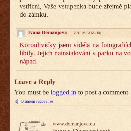
vstřícní, Vaše vstupenka bude zřejmě pla
do zámku.
Ivana Domanjová
2011-06-03 (22:19)
Korouhvičky jsem viděla na fotografiíc
líbily. Jejich nainstalování v parku na v
nápad.
Leave a Reply
You must be
logged in
to post a comment.
O umění radovat se
www.domanjova.eu