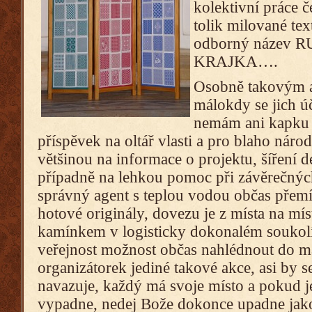
kolektivní práce 
tolik milované tex
odborný název
KRAJKA….
Osobně takovým a
málokdy se jich ú
nemám ani kapku 
příspěvek na oltář vlasti a pro blaho nár
většinou na informace o projektu, šíření d
případně na lehkou pomoc při závěrečných
správný agent s teplou vodou občas přemí
hotové originály, dovezu je z místa na m
kamínkem v logisticky dokonalém soukolí
veřejnost možnost občas nahlédnout do ma
organizátorek jediné takové akce, asi by s
navazuje, každý má svoje místo a pokud 
vypadne, nedej Bože dokonce upadne jako