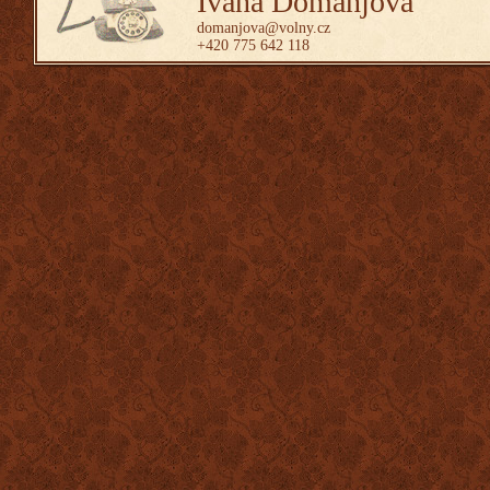
Ivana Domanjová
domanjova@volny.cz
+420 775 642 118