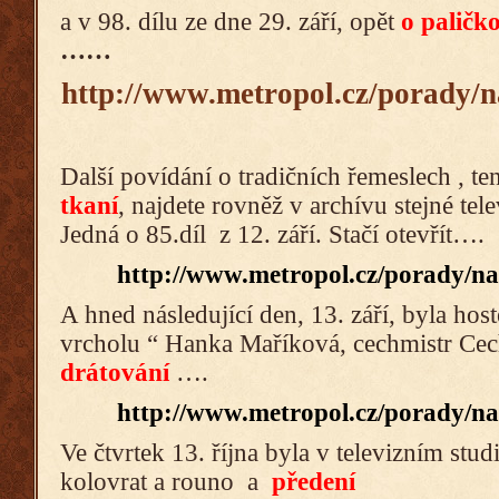
a v 98. dílu ze dne 29. září, opět
o paličk
……
http://www.metropol.cz/porady/n
Další povídání o tradičních řemeslech , t
tkaní
, najdete rovněž v archívu stejné tel
Jedná o 85.díl z 12. září. Stačí otevřít….
http://www.metropol.cz/porady/na
A hned následující den, 13. září, byla hos
vrcholu “ Hanka Maříková, cechmistr Cec
drátování
….
http://www.metropol.cz/porady/na
Ve čtvrtek 13. října byla v televizním st
kolovrat a rouno a
předení