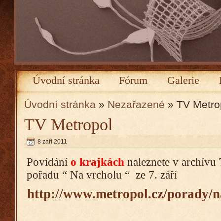
Úvodní stránka
Fórum
Galerie
Úvodní stránka
»
Nezařazené
» TV Metro
TV Metropol
8 září 2011
Povídání
o krajkách
naleznete v archívu
pořadu “ Na vrcholu “ ze 7. září
http://www.metropol.cz/porady/n