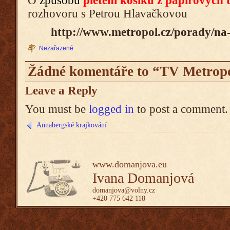
O
způsobu
pletení košíků z papírových 
rozhovoru s Petrou Hlavačkovou
http://www.metropol.cz/porady/na-
Nezařazené
Žádné komentáře to “TV Metrop
Leave a Reply
You must be
logged in
to post a comment.
Annabergské krajkování
www.domanjova.eu
Ivana Domanjová
domanjova@volny.cz
+420 775 642 118