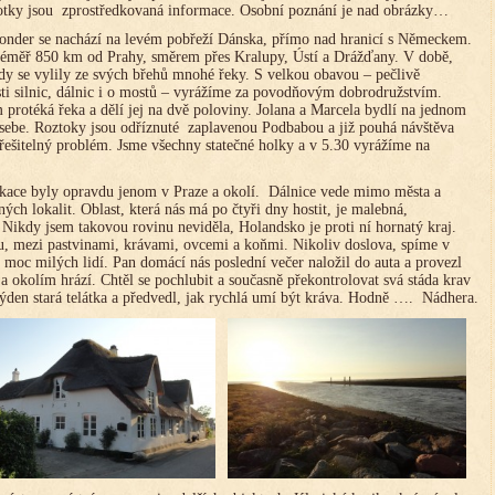
otky jsou zprostředkovaná informace. Osobní poznání je nad obrázky…
onder se nachází na levém pobřeží Dánska, přímo nad hranicí s Německem.
éměř 850 km od Prahy, směrem přes Kralupy, Ústí a Drážďany. V době,
dy se vylily ze svých břehů mnohé řeky. S velkou obavou – pečlivě
sti silnic, dálnic i o mostů – vyrážíme za povodňovým dobrodružstvím.
 protéká řeka a dělí jej na dvě poloviny. Jolana a Marcela bydlí na jednom
sebe. Roztoky jsou odříznuté zaplavenou Podbabou a již pouhá návštěva
řešitelný problém. Jsme všechny statečné holky a v 5.30 vyrážíme na
likace byly opravdu jenom v Praze a okolí. Dálnice vede mimo města a
ých lokalit. Oblast, která nás má po čtyři dny hostit, je malebná,
. Nikdy jsem takovou rovinu neviděla, Holandsko je proti ní hornatý kraj.
 mezi pastvinami, krávami, ovcemi a koňmi. Nikoliv doslova, spíme v
 moc milých lidí. Pan domácí nás poslední večer naložil do auta a provezl
a okolím hrází. Chtěl se pochlubit a současně překontrolovat svá stáda krav
týden stará telátka a předvedl, jak rychlá umí být kráva. Hodně …. Nádhera.