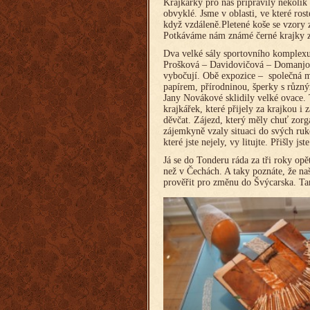
Krajkářky pro nás připravily několik 
obvyklé. Jsme v oblasti, ve které ros
když vzdáleně.Pletené koše se vzory z
Potkáváme nám známé černé krajky z 
Dva velké sály sportovního komplexu 
Prošková – Davidovičová – Domanjová
vybočují. Obě expozice – společná m
papírem, přírodninou, šperky s různý
Jany Novákové sklidily velké ovace.
krajkářek, které přijely za krajkou i
děvčat. Zájezd, který měly chuť zorg
zájemkyně vzaly situaci do svých ruk
které jste nejely, vy litujte. Přišly js
Já se do Tonderu ráda za tři roky opět
než v Čechách. A taky poznáte, že naš
prověřit pro změnu do Švýcarska. T