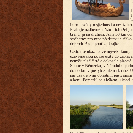
f
T
T
k
informovány o sjízdnosti a nesjízdno
Praha je nádherné město. Bohužel jím
břehu, já na druhém. Jsme 30 km od 
směnárny pro mne představuje těžko 
dobrodružnou pouť za krajkou.
Cestou se ukázalo, že největší komp
uzavřené jsou pouze exity do zaplaven
neuvěřitelně čistá a dokonale placatá
Spíme v Německu, v Národním parku,
domečku, v postýlce, ale na farmě. U
nás uzavřenými oblastmi, pastvinami 
a koní. Pomazlil se s býkem, ukázal 