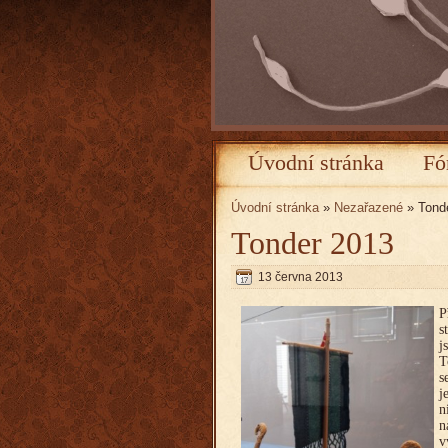
Úvodní stránka
Fó
Úvodní stránka
»
Nezařazené
» Tond
Tonder 2013
13 června 2013
P
s
j
T
s
j
n
n
v