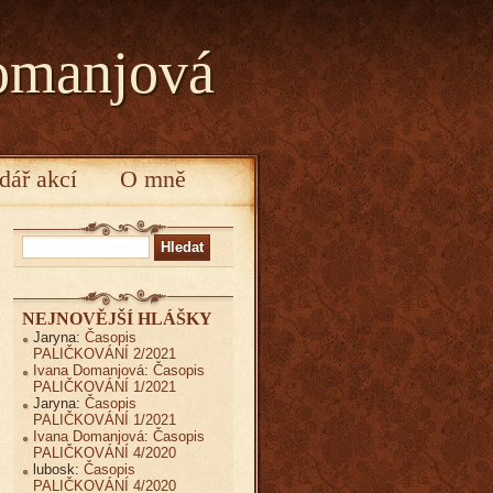
omanjová
dář akcí
O mně
Vyhledávání
NEJNOVĚJŠÍ HLÁŠKY
Jaryna
:
Časopis
PALIČKOVÁNÍ 2/2021
Ivana Domanjová
:
Časopis
PALIČKOVÁNÍ 1/2021
Jaryna
:
Časopis
PALIČKOVÁNÍ 1/2021
Ivana Domanjová
:
Časopis
PALIČKOVÁNÍ 4/2020
lubosk
:
Časopis
PALIČKOVÁNÍ 4/2020