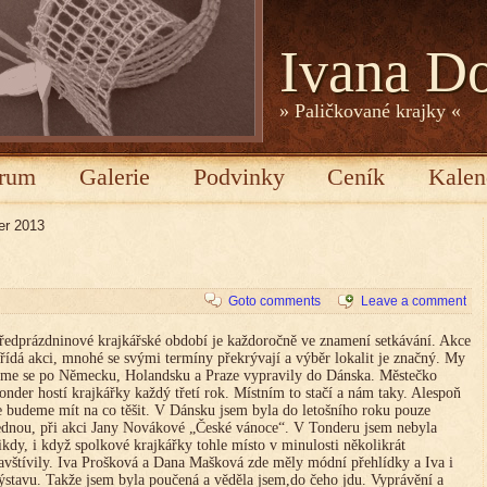
Ivana D
» Paličkované krajky «
rum
Galerie
Podvinky
Ceník
Kalen
er 2013
Goto comments
Leave a comment
ředprázdninové krajkářské období je každoročně ve znamení setkávání. Akce
třídá akci, mnohé se svými termíny překrývají a výběr lokalit je značný. My
sme se po Německu, Holandsku a Praze vypravily do Dánska. Městečko
onder hostí krajkářky každý třetí rok. Místním to stačí a nám taky. Alespoň
e budeme mít na co těšit. V Dánsku jsem byla do letošního roku pouze
ednou, při akci Jany Novákové „České vánoce“. V Tonderu jsem nebyla
ikdy, i když spolkové krajkářky tohle místo v minulosti několikrát
avštívily. Iva Prošková a Dana Mašková zde měly módní přehlídky a Iva i
ýstavu. Takže jsem byla poučená a věděla jsem,do čeho jdu. Vyprávění a