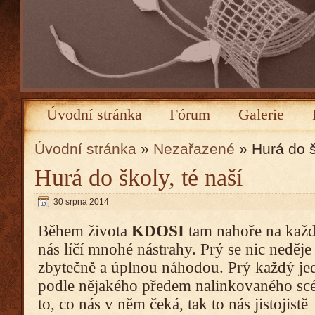
Úvodní stránka
Fórum
Galerie
Úvodní stránka
»
Nezařazené
» Hurá do š
Hurá do školy, té naší
30 srpna 2014
Během života
KDOSI
tam nahoře na kaž
nás líčí mnohé nástrahy. Prý se nic neděje
zbytečně a úplnou náhodou. Prý každý j
podle nějakého předem nalinkovaného scé
to, co nás v něm čeká, tak to nás jistojistě