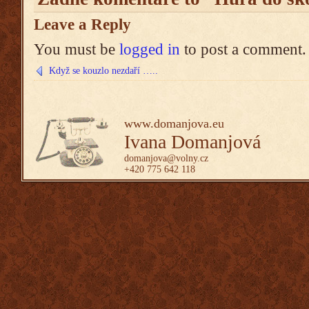
Leave a Reply
You must be
logged in
to post a comment.
Když se kouzlo nezdaří …..
www.domanjova.eu
Ivana Domanjová
domanjova@volny.cz
+420 775 642 118