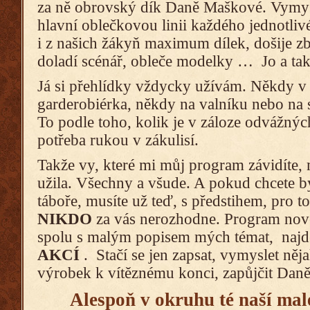
za ně obrovský dík Daně Maškové. Vymyslí
hlavní oblečkovou linii každého jednotliv
i z našich žákyň maximum dílek, došije zb
doladí scénář, obleče modelky … Jo a t
Já si přehlídky vždycky užívám. Někdy v 
garderobiérka, někdy na valníku nebo na
To podle toho, kolik je v záloze odvážnýc
potřeba rukou v zákulisí.
Takže vy, které mi můj program závidíte, m
užila. Všechny a všude. A pokud chcete být
táboře, musíte už teď, s předstihem, pro t
NIKDO
za vás nerozhodne. Program nov
spolu s malým popisem mých témat, najd
AKCÍ
. Stačí se jen zapsat, vymyslet ně
výrobek k vítěznému konci, zapůjčit Daně 
Alespoň v okruhu té naší mal