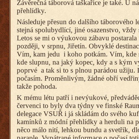
Závěrečná táborová taškařice je také. U 
přehlídky.
Následuje přesun do dalšího táborového lež
stejná spolubydlící, jiné osazenstvo, vždy
Letos se mi o výukovou zábavu postarala 
později, v srpnu, Jiřetín. Obvyklé destin
Vím, kam jedu i koho potkám. Vím, kde 
kde slupnu, na jaký kopec, kdy a s kým 
poprvé a tak si to s plnou parádou užiju.
počasím. Proměnlivým, žádné obří vedřiny,
takže pohoda.
K mému létu patří i nevýukové, předváděc
červenci to byly dva týdny ve finské Rau
delegace VSUŘ i já skládám do svého kufr
kamínků z módní přehlídky a herduli na p
něco málo nití, lehkou bundu a svetřík, d
paraple. Vypátrané informace o počasí toti