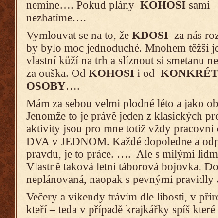
nemine…. Pokud plány
KOHOSI
sami
nezhatíme….
Vymlouvat se na to, že
KDOSI
za nás ro
by bylo moc jednoduché. Mnohem těžší je 
vlastní kůží na trh a slíznout si smetanu 
za ouška. Od
KOHOSI
i od
KONKRÉT
OSOBY
….
Mám za sebou velmi plodné léto a jako o
Jenomže to je právě jeden z klasických pr
aktivity jsou pro mne totiž vždy pracovn
DVA v JEDNOM. Každé dopoledne a odpo
pravdu, je to práce. …. Ale s milými lid
Vlastně taková letní táborová bojovka. D
neplánovaná, naopak s pevnými pravidly 
Večery a víkendy trávím dle libosti, v pří
kteří – teda v případě krajkářky spíš kter