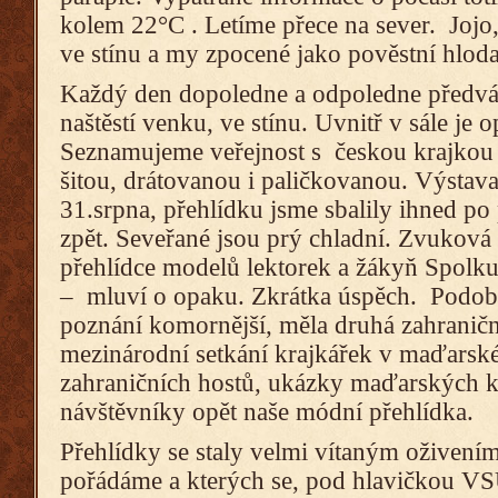
kolem 22°C . Letíme přece na sever. Jo
ve stínu a my zpocené jako pověstní hloda
Každý den dopoledne a odpoledne předv
naštěstí venku, ve stínu. Uvnitř v sále je 
Seznamujeme veřejnost s českou krajko
šitou, drátovanou i paličkovanou. Výstava 
31.srpna, přehlídku jsme sbalily ihned p
zpět. Seveřané jsou prý chladní. Zvuková k
přehlídce modelů lektorek a žákyň Spolku
– mluví o opaku. Zkrátka úspěch. Podobn
poznání komornější, měla druhá zahranič
mezinárodní setkání krajkářek v maďars
zahraničních hostů, ukázky maďarských k
návštěvníky opět naše módní přehlídka.
Přehlídky se staly velmi vítaným oživení
pořádáme a kterých se, pod hlavičkou V