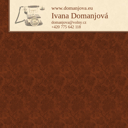
www.domanjova.eu
Ivana Domanjová
domanjova@volny.cz
+420 775 642 118