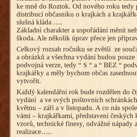
ke mně do Roztok. Od nového roku tedy p
distribuci občasníku o krajkách a krajkář
slušná kláda ….
Základní charakter a uspořádání měnit ne
škoda. Ale několik úprav přece jen připra
Celkový rozsah ročníku se zvětší ze souč
a obrázků a všechna vydání budou pouze
podvojná verze, tedy “ S “ a “ BEZ “ pod
krajkářky a měly bychom občas zasednout
vytvořit.
Každý kalendářní rok bude rozdělen do č
vydání a ve svých poštovních schránkách 
květnu – září a v listopadu. A co nás spo
vámi – krajkářkami, představení českých 
vzorů, technické finesy, odvážné nápady a
realizace…..