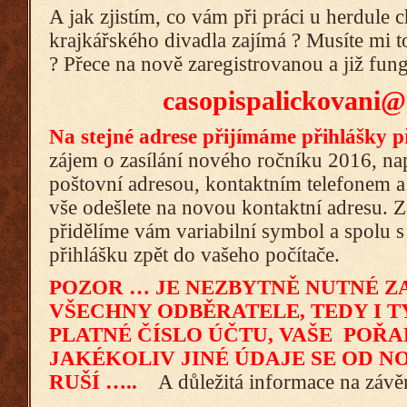
A jak zjistím, co vám při práci u herdule c
krajkářského divadla zajímá ? Musíte mi t
? Přece na nově zaregistrovanou a již fun
casopispalickovani@
Na stejné adrese přijímáme přihlášky p
zájem o zasílání nového ročníku 2016, na
poštovní adresou, kontaktním telefonem a
vše odešlete na novou kontaktní adresu. Z
přidělíme vám variabilní symbol a spolu s
přihlášku zpět do vašeho počítače.
POZOR … JE NEZBYTNĚ NUTNÉ Z
VŠECHNY ODBĚRATELE, TEDY I T
PLATNÉ ČÍSLO ÚČTU, VAŠE POŘA
JAKÉKOLIV JINÉ ÚDAJE SE OD 
RUŠÍ …..
A důležitá informace na záv