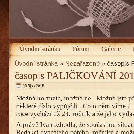
Úvodní stránka
Fórum
Galerie
Úvodní stránka
»
Nezařazené
» časopis 
časopis PALIČKOVÁNÍ 20
18 října 2015
Možná ho znáte, možná ne. Možná jste před
některé číslo vypůjčili . Co o něm víme ? 
roce vychází už 24. ročník a že jeho vyda
A právě Iva rozhodla, že současnou situac
Redakci dvacátého pátého ročníku a možná