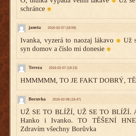
Ó, titulka vypadá velmi lákavě
Už se 
schránce
janeta
2016-02-07 (18:59)
Ivanka, vyzerá to naozaj lákavo
Už s
syn domov a číslo mi donesie
Tereza
2016-02-07 (19:13)
HMMMMM, TO JE FAKT DOBRÝ, TĚ
Boruvka
2016-02-08 (16:47)
UŽ SE TO BLÍŽÍ, UŽ SE TO BLÍŽÍ. A 
Hanko i Ivanko. TO TĚŠENÍ H
Zdravím všechny Borůvka