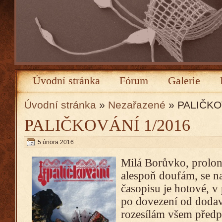
Úvodní stránka
Fórum
Galerie
Úvodní stránka
»
Nezařazené
» PALIČKO
PALIČKOVÁNÍ 1/2016
5 února 2016
Milá Borůvko, prolon
alespoň doufám, se na
časopisu je hotové, v
po dovezení od dodav
rozesílám všem předpl