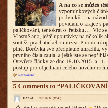
A na co se můžeš těš
vzpomínkových článků
podvinků – na návod 
povídání o krajce s p
paličkování, tentokrát o řetízku… Víc se 
Vlastně ano, ještě upoutávky na několik ak
soutěži prachatického muzea. Potom už op
plné. Borůvka své předplatné uhradila, vy 
prvního čísla zaujal a ještě jste se nepřihl
Otevřete články ze dne 18.10.2015 a 11.1
postup pro objednání celého nového ročn
Nezařazené
5 Comments to “PALIČKOVÁNÍ 
Hanka
2016-02-05 (12:40)