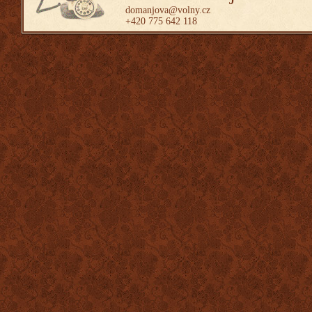
domanjova@volny.cz
+420 775 642 118