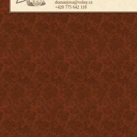
domanjova@volny.cz
+420 775 642 118