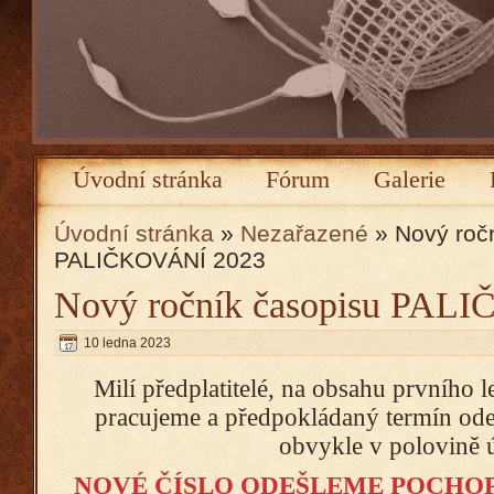
Úvodní stránka
Fórum
Galerie
Úvodní stránka
»
Nezařazené
» Nový roč
PALIČKOVÁNÍ 2023
Nový ročník časopisu PAL
10 ledna 2023
Milí předplatitelé, na obsahu prvního l
pracujeme a předpokládaný termín ode
obvykle v polovině 
NOVÉ ČÍSLO ODEŠLEME POCHOP