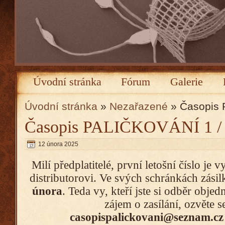
Úvodní stránka
Fórum
Galerie
Úvodní stránka
»
Nezařazené
» Časopis 
Časopis PALIČKOVÁNÍ 1 /
12 února 2025
Milí předplatitelé, první letošní číslo je 
distributorovi. Ve svých schránkách zásil
února
. Teda vy, kteří jste si odběr objed
zájem o zasílání, ozvěte s
casopispalickovani@seznam.c