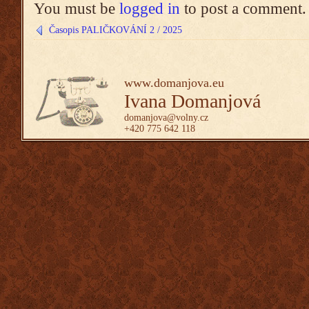
You must be
logged in
to post a comment.
Časopis PALIČKOVÁNÍ 2 / 2025
www.domanjova.eu
Ivana Domanjová
domanjova@volny.cz
+420 775 642 118