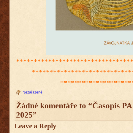
********************************
****************************
********************
Nezařazené
Žádné komentáře to “Časopis 
2025”
Leave a Reply