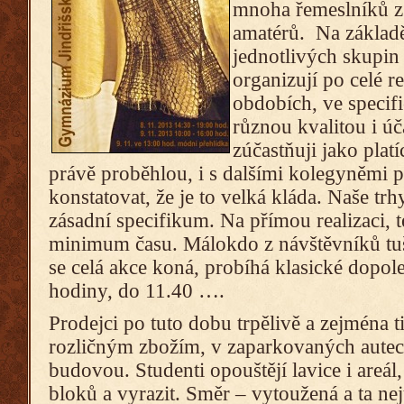
mnoha řemeslníků z ř
amatérů. Na základě
jednotlivých skupin
organizují po celé r
obdobích, ve specifi
různou kvalitou i úč
zúčastňuji jako platí
právě proběhlou, i s dalšími kolegyněmi 
konstatovat, že je to velká kláda. Naše tr
zásadní specifikum. Na přímou realizaci,
minimum času. Málokdo z návštěvníků tuš
se celá akce koná, probíhá klasické dopol
hodiny, do 11.40 ….
Prodejci po tuto dobu trpělivě a zejména t
rozličným zbožím, v zaparkovaných aute
budovou. Studenti opouštějí lavice i areál
bloků a vyrazit.
Směr – vytoužená a ta ne