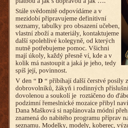
platbou a jak s dopravou a jak ….
Stále svědomitě odpovídáme a v
mezidobí připravujeme definitivní
seznamy, tabulky pro obsazení učeben,
vlastní zboží a materiály, kontaktujeme
další spolehlivé kolegyně, od kterých
nutně potřebujeme pomoc. Všichni
mají úkoly, každý přesně ví, kde a v
kolik má nastoupit a jaká je jeho, tedy
spíš její, povinnost.
V den “
D
“ přibíhají další čerstvé posily 
dobrovolníků, žákyň i rodinných příslušn
dovolenou a soukolí je roztáčeno do ďábe
podzimní řemeslnické mozaice přibyl naví
Dana Mašková si naplánovala módní přeh
znamená do nabitého programu příprav na
seznamu. Modelky, modely, koberec, výz