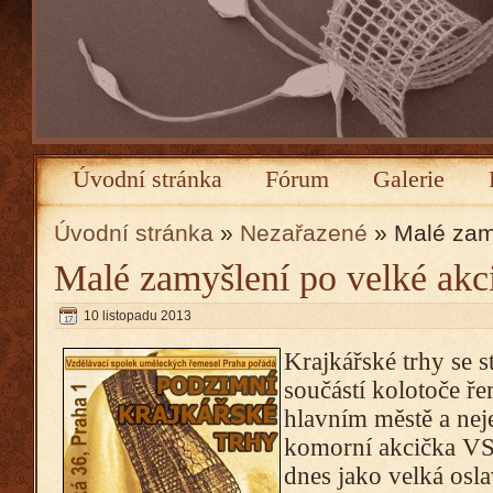
Úvodní stránka
Fórum
Galerie
Úvodní stránka
»
Nezařazené
» Malé zamy
Malé zamyšlení po velké akc
10 listopadu 2013
Krajkářské trhy se 
součástí kolotoče ř
hlavním městě a nej
komorní akcička VS
dnes jako velká osla