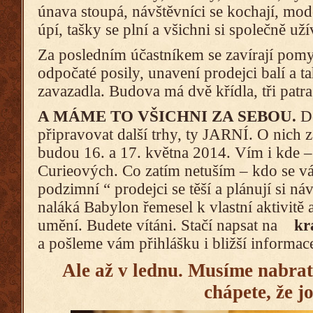
únava stoupá, návštěvníci se kochají, mod
úpí, tašky se plní a všichni si společně 
Za posledním účastníkem se zavírají pomys
odpočaté posily, unavení prodejci balí a 
zavazadla. Budova má dvě křídla, tři patra
A MÁME TO VŠICHNI ZA SEBOU.
Do
připravovat další trhy, ty JARNÍ. O nich 
budou 16. a 17. května 2014. Vím i kde 
Curieových. Co zatím netuším – kdo se vá
podzimní “ prodejci se těší a plánují si ná
naláká Babylon řemesel k vlastní aktivitě a
umění. Budete vítáni. Stačí napsat na
kr
a pošleme vám přihlášku i bližší informac
Ale až v lednu. Musíme nabrat 
chápete, že j