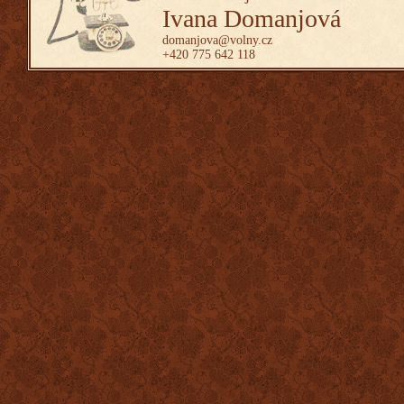
Ivana Domanjová
domanjova@volny.cz
+420 775 642 118