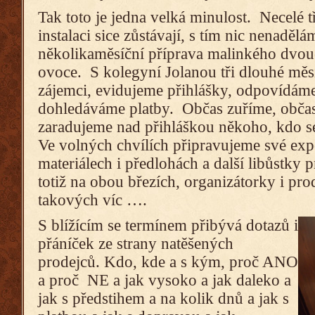
Tak toto je jedna velká minulost. Necelé t
instalaci sice zůstávají, s tím nic nenadělá
několikaměsíční příprava malinkého dvou
ovoce. S kolegyní Jolanou tři dlouhé mě
zájemci, evidujeme přihlášky, odpovídáme
dohledáváme platby. Občas zuříme, občas
zaradujeme nad přihláškou někoho, kdo se
Ve volných chvílích připravujeme své exp
materiálech i předlohách a další libůstky 
totiž na obou březích, organizátorky i pro
takových víc ….
S blížícím se termínem přibývá dotazů i
přáníček ze strany natěšených
prodejců. Kdo, kde a s kým, proč ANO
a proč NE a jak vysoko a jak daleko a
jak s předstihem a na kolik dnů a jak s