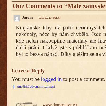
One Comments to “Malé zamyšlen
Jaryna
2013-11-13 (08:56)
Krajkářské trhy už patří neodmyslit
nekonaly, něco by nám chybělo. Jsou m
kde nejen nakoupíme materiály ale hla
další práci. I když jste s přehlídkou mě
byl to bezva nápad. Díky a těším se na v
Leave a Reply
You must be
logged in
to post a comment.
Andělské adventní rozjímání
www.domanjova.eu