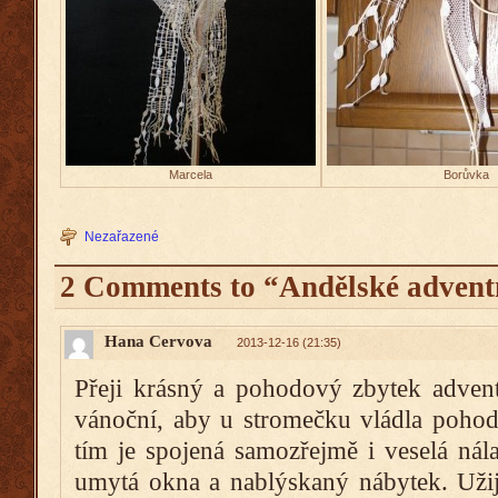
Marcela
Borůvka
Nezařazené
2 Comments to “Andělské advent
Hana Cervova
2013-12-16 (21:35)
Přeji krásný a pohodový zbytek adventu
vánoční, aby u stromečku vládla pohod
tím je spojená samozřejmě i veselá nál
umytá okna a nablýskaný nábytek. Užij 