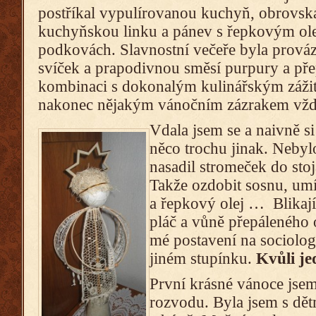
postříkal vypulírovanou kuchyň, obrovská
kuchyňskou linku a pánev s řepkovým ole
podkovách. Slavnostní večeře byla prová
svíček a prapodivnou směsí purpury a pře
kombinaci s dokonalým kulinářským záži
nakonec nějakým vánočním zázrakem vžd
Vdala jsem se a naivně si
něco trochu jinak. Nebyl
nasadil stromeček do sto
Takže ozdobit sosnu, umíc
a řepkový olej … Blikají
pláč a vůně přepáleného
mé postavení na sociolo
jiném stupínku.
Kvůli je
První krásné vánoce jsem
rozvodu. Byla jsem s dět