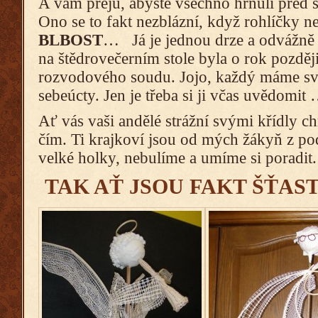
A vám přeju, abyste všechno hrnuli před 
Ono se to fakt nezblázní, když rohlíčky 
BLBOST
… Já je jednou drze a odvážně n
na štědrovečerním stole byla o rok pozděj
rozvodového soudu. Jojo, každý máme svou
sebeúcty. Jen je třeba si ji včas uvědomit
Ať vás vaši andělé strážní svými křídly c
čím. Ti krajkoví jsou od mých žákyň z p
velké holky, nebulíme a umíme si poradit
TAK AŤ JSOU FAKT ŠŤAST