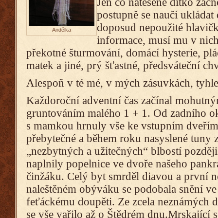
Jen co natěšené dítko začn
postupně se naučí ukládat 
doposud nepoužité hlavič
Andělka
informace, musí mu v nich
překotné šturmování, domácí hysterie, p
matek a jiné, prý šťastné, předsváteční chv
Alespoň v té mé, v mých zásuvkách, tyhle r
Každoroční adventní čas začínal mohutn
gruntováním malého 1 + 1. Od zadního o
s mamkou hrnuly vše ke vstupním dveřím
přebytečné a během roku nasyslené tuny z
„nezbytných a užitečných“ blbostí později
naplnily popelnice ve dvoře našeho pank
činžáku. Celý byt smrděl diavou a první n
naleštěném obýváku se podobala snění ve
feťáckému doupěti. Ze zcela neznámých 
se vše vařilo až o Štědrém dnu.Mrskající 