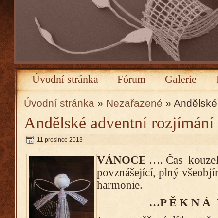
Úvodní stránka
Fórum
Galerie
Úvodní stránka
»
Nezařazené
» Andělské 
Andělské adventní rozjímání
11 prosince 2013
VÁNOCE
…. Čas kouzel 
povznášející, plný všeobjí
harmonie.
…P Ě K N Á 