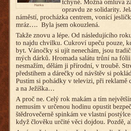
tchýně. Možná omluva z
Hanka
opravdu ze solidarity. Je
náměstí, procházka centrem, vonící jesličk
mráz…. Byla jsem okouzlená.
Takže znovu a lépe. Od následujícího roku
to najdu chvilku. Cukroví upeču pouze, k
byt. Vánočky si ujít nenechám, jsou tradičn
mých dárků. Hromada salátu trůní na fólii
nesmažím, dělám ji přírodní, v troubě. S
předstihem a dárečky od návštěv si poklá
Pustím si pohádky v televizi, při reklamě
a na Ježíška…
A proč ne. Celý rok makám a tím největší
nemusím v určenou hodinu opustit bezpeč
štědrovečerně spinkám ve vlastní postýlce
když člověku určité věci dojdou. Pozdě, al