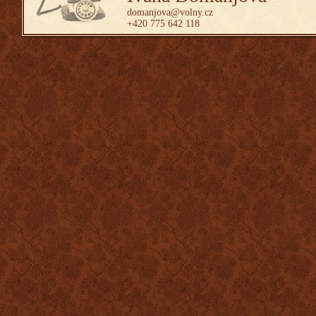
domanjova@volny.cz
+420 775 642 118