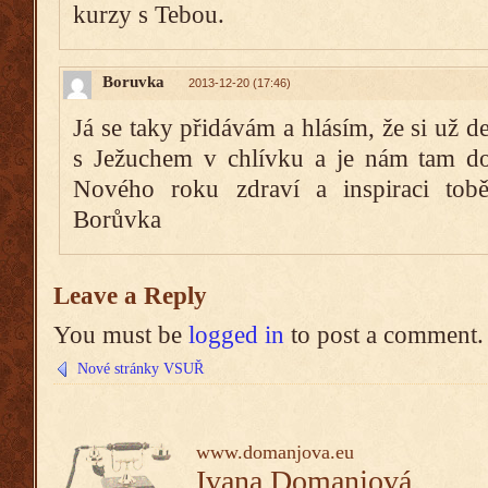
kurzy s Tebou.
Boruvka
2013-12-20 (17:46)
Já se taky přidávám a hlásím, že si už d
s Ježuchem v chlívku a je nám tam dob
Nového roku zdraví a inspiraci tob
Borůvka
Leave a Reply
You must be
logged in
to post a comment.
Nové stránky VSUŘ
www.domanjova.eu
Ivana Domanjová